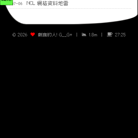
NCL 網格資料地雷
07-06
©
2026
喇賽的人! G__G+
|
1.8m
|
27:25