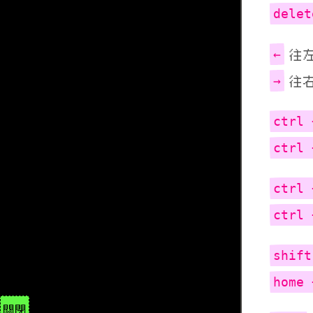
delet
←
往
→
往
ctrl 
ctrl 
ctrl 
ctrl 
shift
home 
🌹
關閉