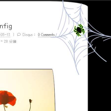
nfig
-05-13
Disqus：
0 Comments
≈
28 分鐘