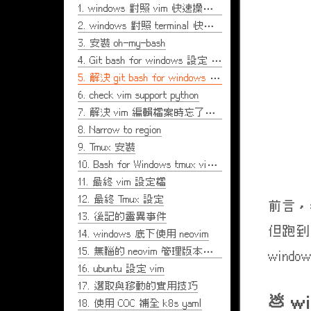
1.
windows 對照 vim 快速操作技巧
2.
windows 對照 terminal 快速操作技巧
3.
安裝 oh-my-bash
4.
Git bash for windows 設定 vim
5.
解決 git bash for windows python 輸出有問題
6.
check vim support python
7.
解決 vim 編輯檔案時忘了加上 sudo 造成 readonly 的問題
8.
Narrow to region
9.
Tmux 安裝
10.
Bash for Windows tmux vim 中文亂碼設定及真色設定
11.
最終 vim 設定檔
12.
最終 Tmux 設定
前言，老
13.
後記的靈異事件
但跑到 
14.
windows 底下使用 neovim
15.
無腦的 neovim 管理版本工具
win
16.
ubuntu 設定 vim
17.
選取與移動的實用技巧
w
18.
使用 COC 補全 k8s yaml