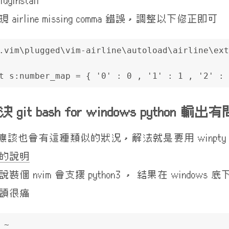
ugInstall
 airline missing comma 錯誤，調整以下修正即可
.vim\plugged\vim-airline\autoload\airline\ext
t s:number_map = { '0' : 0 , '1' : 1 , '2' : 
 git bash for windows python 輸出
js 應該也會有這種類似的狀況，解法就是要用 winpty 把
的說明
裝個 nvim 會支援 python3 ， 結果在 windows
頭很痛
 ~