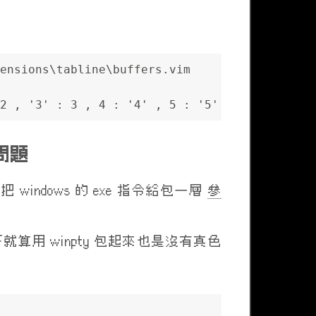
ensions\tabline\buffers.vim
2 , '3' : 3 , 4 : '4' , 5 : '5' , 6 : '6' , 
有問題
 windows 的 exe 指令給包一層
參
 底下就算用 winpty 包起來也是沒有真色