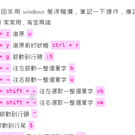
回來用 windows 覺得賭爛 , 筆記一下操作 , 
nal 常常用 , 有空再搞
+ z
u
復原
+ y
ctrl + r
復原前的狀態
+ g
:5
移動到行號
+ ←
b
往左移動一整個單字
+ →
w
往右移動一整個單字
+ shift + ←
vb
往左選取一整個單字
+ shift + →
ve
往右選取一整個單字
^
移動到行頭
$
移動到行尾