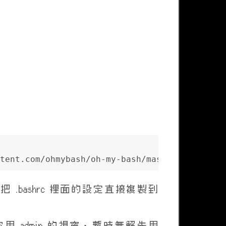
tent.com/ohmybash/oh-my-bash/master/tools/in
 .bashrc 裡面的設定直接複製到
你用 admin 的視窗，暫時無解先用