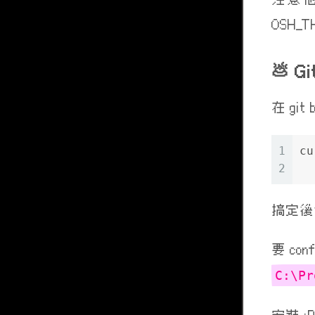
OSH_TH
Gi
在 git
1
cu
2
  
搞定後會
要 co
C:\Pr