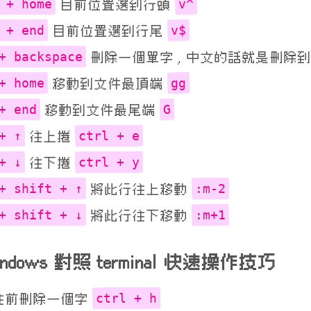
 + home
v^
目前位置選到行頭
 + end
v$
目前位置選到行尾
+ backspace
刪除一個單字 , 中文的話就是刪除
+ home
gg
移動到文件最頂端
+ end
G
移動到文件最尾端
+ ↑
ctrl + e
往上捲
+ ↓
ctrl + y
往下捲
+ shift + ↑
:m-2
將此行往上移動
+ shift + ↓
:m+1
將此行往下移動
💩
indows 對照 terminal 快速操作技巧
ctrl + h
往前刪除一個字