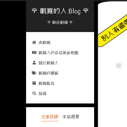
🌹 喇賽的人 Blog 🌹
🌹 喇低喇賽 🌹
真喇賽
喇賽人的奇怪美食地圖
關於喇賽人
喇賽的標籤
喇賽亂寫
搜尋
文章目錄
本站概要