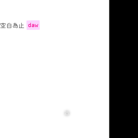
daw
到空白為止
🌹