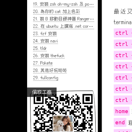
19.
安裝 zsh oh-my-zsh 及 powerline
最近又
20.
為你的 cat 加上色彩
21.
裝 B 移動目錄神器 Ranger 筆記
termi
22.
在 ubuntu 上撰寫 .net core 5
ctrl 
23.
fzf 安裝
24.
安裝 navi
ctrl 
25.
tldr
ctrl 
26.
安裝 thefuck
27.
Pokete
ctrl 
28.
其他好玩咚咚
ctrl 
29.
fullconfig
ctrl 
偷放工商
ctrl 
home
end