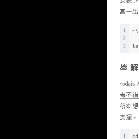
安裝 :Pl
萬一出現
1
~\
2
3
le
解決
node
考不錯
後來想說
支援，
1
cd