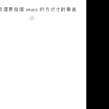
應該還要寫個 emacs 的方式才對畢竟