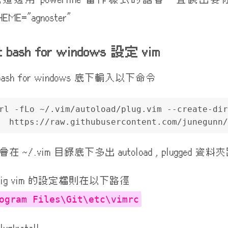
EME=”agnoster”
t bash for windows 設定 vim
 bash for windows 底下輸入以下命令
rl -fLo ~/.vim/autoload/plug.vim --create-dir
  https://raw.githubusercontent.com/junegunn/
在 ~/.vim 目錄底下多出 autoload , plugged 資
nfig vim 的設定檔則在以下路徑
ogram Files\Git\etc\vimrc