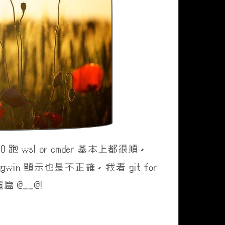
wsl or cmder 基本上都很順，
gwin 顯示也是不正確，我看 git for
 @__@!