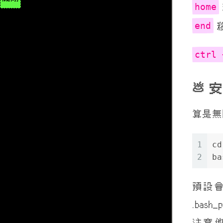
home
end
ctrl 
安
算是
1
cd
2
ba
預設會
.bas
注意他