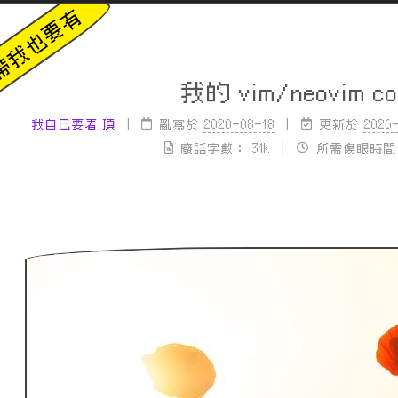
我的 vim/neovim co
我自己要看 頂
|
亂寫於
2020-08-18
更新於
2026
廢話字數：
31k
所需傷眼時間 