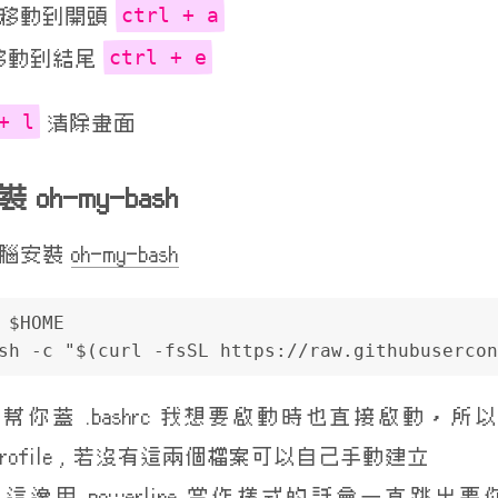
ctrl + a
移動到開頭
ctrl + e
移動到結尾
+ l
清除畫面
裝 oh-my-bash
無腦安裝
oh-my-bash
 $HOME
sh -c "$(curl -fsSL https://raw.githubusercon
幫你蓋 .bashrc 我想要啟動時也直接啟動，所以把
h_profile , 若沒有這兩個檔案可以自己手動建立
這邊用 powerline 當作樣式的話會一直跳出要