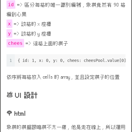
id
=> 區分每格的唯一識別編號 , 象棋竟然有 90 格
編到心累
x
=> 該格的 x 座標
y
=> 該格的 y 座標
chees
=> 這格上面的棋子
1
{ id: 1, x: 0, y: 0, chees: cheesPool.value[0] }
依序將每格放入 cells 的 array , 並且設定棋子的位置
UI 設計
html
象棋的棋盤跟暗棋不太一樣 , 他是走在線上 , 所以運用