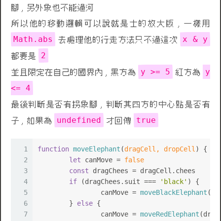
腳 , 另外象也不能過河
所以他的移動邏輯可以說就是士的放大版 , 一樣用
Math.abs
x & y
去處理他的行走方法只不過這次
2
都要是
y >= 5
y
並且限定在自己的國界內 , 黑方為
紅方為
<= 4
最後判斷是否有拐象腳 , 判斷其四方的中心點是否有
undefined
true
子 , 如果為
才回傳
1
function
moveElephant
(
dragCell, dropCell
) {
2
let
 canMove = 
false
3
const
 dragChees = dragCell.
chees
4
if
 (dragChees.
suit
 === 
'black'
) {
5
		canMove = 
moveBlackElephant
(dr
6
	} 
else
 {
7
		canMove = 
moveRedElephant
(drag