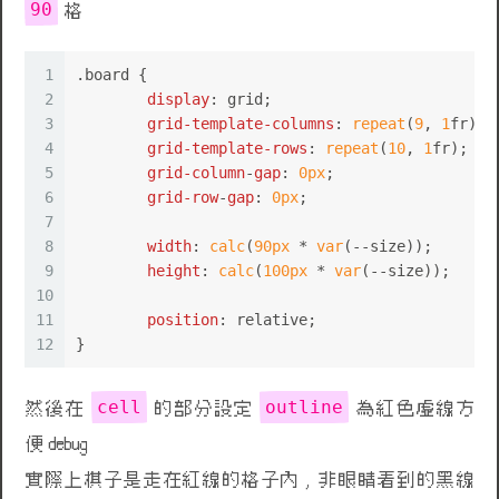
90
格
1
.board
 {
2
display
: grid;
3
grid-template-columns
: 
repeat
(
9
, 
1
fr);
4
grid-template-rows
: 
repeat
(
10
, 
1
fr);
5
grid-column
-
gap
: 
0px
;
6
grid-row
-
gap
: 
0px
;
7
8
width
: 
calc
(
90px
 * 
var
(--size));
9
height
: 
calc
(
100px
 * 
var
(--size));
10
11
position
: relative;
12
}
cell
outline
然後在
的部分設定
為紅色虛線方
便 debug
實際上棋子是走在紅線的格子內 , 非眼睛看到的黑線