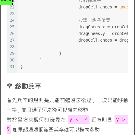
21
//幹掉棋子
22
			dropCell.
chees
 = 
undefi
23
24
//設定棋子位置
25
			dragChees.
x
 = dropCell.
26
			dragChees.
y
 = dropCell.
27
			dropCell.
chees
 = dragCh
28
29
		}
30
	}
31
}
移動兵卒
首先兵卒的規則是只能前進沒法後退 , 一次只能移動
一格 , 並且過了河之後可以橫向移動
🌹
y <= 4
y >=
對於黑方來說河的邊界在
紅方則是
5
如果超過這個範圍兵卒就可以橫向移動