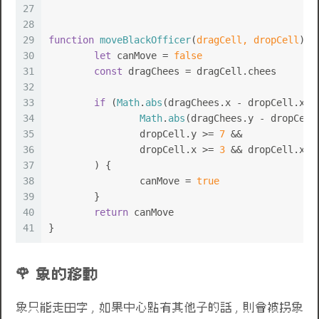
27
28
29
function
moveBlackOfficer
(
dragCell, dropCell
) {
30
let
 canMove = 
false
31
const
 dragChees = dragCell.
chees
32
33
if
 (
Math
.
abs
(dragChees.
x
 - dropCell.
x
) 
34
Math
.
abs
(dragChees.
y
 - dropCell
35
		dropCell.
y
 >= 
7
 &&
36
		dropCell.
x
 >= 
3
 && dropCell.
x
 <
37
	) {
38
		canMove = 
true
39
	}
40
return
 canMove
41
}
象的移動
象只能走田字 , 如果中心點有其他子的話 , 則會被拐象