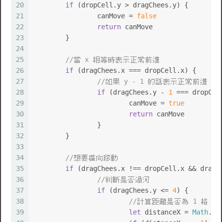
20
if
 (dropCell.
y
 > dragChees.
y
) {
21
		canMove = 
false
22
return
 canMove
23
	}
24
25
//當 x 相等時表示正常前進
26
if
 (dragChees.
x
 === dropCell.
x
) {
27
//如果 y - 1 的話表示正常前進
28
if
 (dragChees.
y
 - 
1
 === dropCel
29
			canMove = 
true
30
return
 canMove
31
		}
💩
32
	}
33
34
//想要橫向移動
35
if
 (dragChees.
x
 !== dropCell.
x
 && dragC
36
//判斷是否過河
37
if
 (dragChees.
y
 <= 
4
) {
38
//計算距離是否為 1 格
39
let
 distanceX = 
Math
.
ab