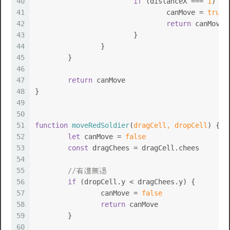
40
if
 (distanceX === 
1
) {
41
				canMove = 
true
42
return
 canMove
43
			}
44
		}
45
	}
46
47
return
 canMove
48
}
49
50
51
function
moveRedSoldier
(
dragCell, dropCell
) {
52
let
 canMove = 
false
53
const
 dragChees = dragCell.
chees
54
55
//有進無退
56
if
 (dropCell.
y
 < dragChees.
y
) {
57
		canMove = 
false
58
return
 canMove
59
	}
60