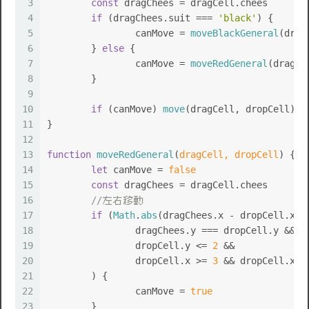
3
const
 dragChees = dragCell.
chees
4
if
 (dragChees.
suit
 === 
'black'
) {
5
		canMove = 
moveBlackGeneral
(drag
🌹
💩
6
	} 
else
 {
7
		canMove = 
moveRedGeneral
(dragCe
8
	}
9
10
if
 (canMove) 
move
(dragCell, dropCell)
11
}
12
13
function
moveRedGeneral
(
dragCell, dropCell
) {
14
let
 canMove = 
false
15
const
 dragChees = dragCell.
chees
16
//左右移動
17
if
 (
Math
.
abs
(dragChees.
x
 - dropCell.
x
) 
18
		dragChees.
y
 === dropCell.
y
 &&
19
		dropCell.
y
 <= 
2
 &&
20
		dropCell.
x
 >= 
3
 && dropCell.
x
 <
21
	) {
22
		canMove = 
true
23
	}