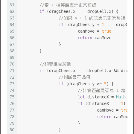
61
//當 x 相等時表示正常前進
62
if
 (dragChees.
x
 === dropCell.
x
) {
63
//如果 y + 1 的話表示正常前進
64
if
 (dragChees.
y
 + 
1
 === dropCel
65
			canMove = 
true
66
return
 canMove
67
		}
68
	}
69
70
//想要橫向移動
71
if
 (dragChees.
x
 !== dropCell.
x
 && dragC
72
//判斷是否過河
73
if
 (dragChees.
y
 >= 
5
) {
74
//計算距離是否為 1 格
75
let
 distanceX = 
Math
.
ab
76
if
 (distanceX === 
1
) {
77
				canMove = 
true
78
return
 canMove
79
			}
80
		}