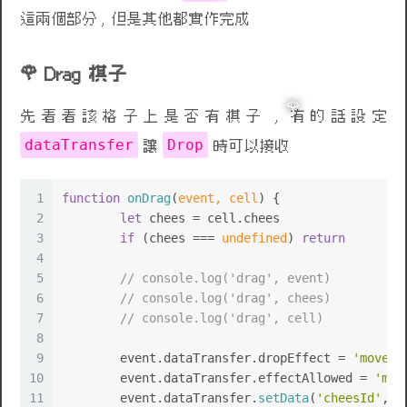
這兩個部分 , 但是其他都實作完成
Drag 棋子
先看看該格子上是否有棋子 , 有的話設定
dataTransfer
Drop
讓
時可以接收
1
function
onDrag
(
event, cell
) {
2
let
 chees = cell.
chees
3
if
 (chees === 
undefined
) 
return
4
5
// console.log('drag', event)
6
// console.log('drag', chees)
7
// console.log('drag', cell)
8
9
	event.
dataTransfer
.
dropEffect
 = 
'move'
10
	event.
dataTransfer
.
effectAllowed
 = 
'mov
11
	event.
dataTransfer
.
setData
(
'cheesId'
, c