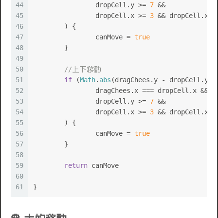
44
		dropCell.
y
 >= 
7
 &&
45
		dropCell.
x
 >= 
3
 && dropCell.
x
 <
46
	) {
47
		canMove = 
true
48
	}
49
50
//上下移動
51
if
 (
Math
.
abs
(dragChees.
y
 - dropCell.
y
) 
52
		dragChees.
x
 === dropCell.
x
 &&
53
		dropCell.
y
 >= 
7
 &&
54
		dropCell.
x
 >= 
3
 && dropCell.
x
 <
55
	) {
56
		canMove = 
true
57
	}
58
59
return
 canMove
60
61
}