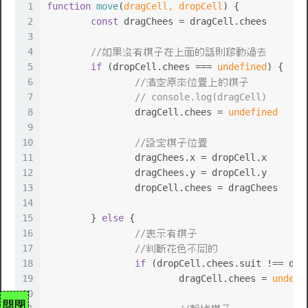
1
function
move
(
dragCell, dropCell
) {
2
const
 dragChees = dragCell.
chees
3
4
//如果沒有棋子在上面的話則移動過去
5
if
 (dropCell.
chees
 === 
undefined
) {
6
//清空原來位置上的棋子
7
// console.log(dragCell)
8
		dragCell.
chees
 = 
undefined
9
10
//設定棋子位置
11
		dragChees.
x
 = dropCell.
x
12
		dragChees.
y
 = dropCell.
y
13
		dropCell.
chees
 = dragChees
14
15
	} 
else
 {
16
//表示有棋子
17
//判斷花色不同的
18
if
 (dropCell.
chees
.
suit
 !== dra
19
			dragCell.
chees
 = 
undefi
20
關閉