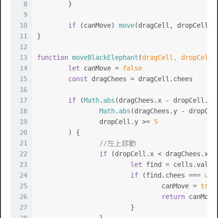
8
	}
9
10
if
 (canMove) 
move
(dragCell, dropCell)
11
}
12
13
function
moveBlackElephant
(
dragCell, dropCell
)
14
let
 canMove = 
false
15
const
 dragChees = dragCell.
chees
16
17
if
 (
Math
.
abs
(dragChees.
x
 - dropCell.
x
)
18
Math
.
abs
(dragChees.
y
 - dropCel
19
		dropCell.
y
 >= 
5
20
	) {
21
//左上移動
22
if
 (dropCell.
x
 < dragChees.
x
 &
23
let
 find = cells.
value
24
if
 (find.
chees
 === 
und
25
				canMove = 
true
26
return
 canMove
27
			}