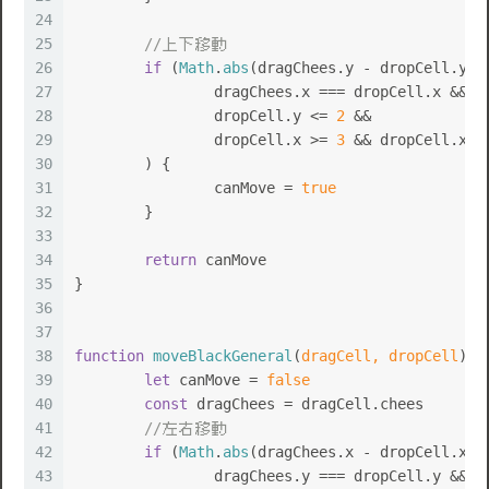
24
25
//上下移動
26
if
 (
Math
.
abs
(dragChees.
y
 - dropCell.
y
) 
27
		dragChees.
x
 === dropCell.
x
 &&
28
		dropCell.
y
 <= 
2
 &&
29
		dropCell.
x
 >= 
3
 && dropCell.
x
 <
30
	) {
31
		canMove = 
true
32
	}
33
34
return
 canMove
35
}
36
37
38
function
moveBlackGeneral
(
dragCell, dropCell
) {
39
let
 canMove = 
false
40
const
 dragChees = dragCell.
chees
41
//左右移動
42
if
 (
Math
.
abs
(dragChees.
x
 - dropCell.
x
) 
43
		dragChees.
y
 === dropCell.
y
 &&