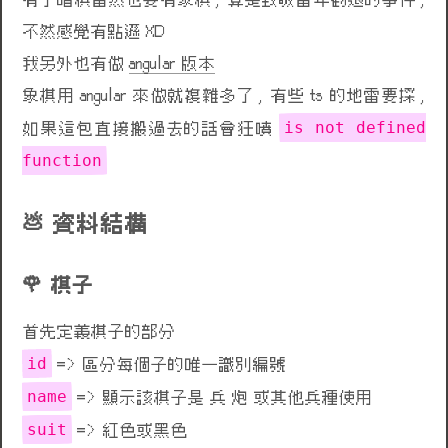
有了暗棋當然也要有象棋 , 算是致敬當年勸退的事件 ,
不然感覺有點遜 XD
我另外也有做
angular 版本
象棋用 angular 來做就複雜多了 , 有些 ts 的地雷要採 ,
is not defined
如果這包直接搬過去的話會狂噴
function
資料結構
棋子
首先定義棋子的部分
id
=> 區分每個子的唯一識別編號
name
=> 顯示該棋子是 兵 炮 或其他兵種使用
suit
=> 紅色或黑色