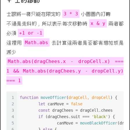
士的移動
3 * 3
士跟將一樣只能在限定的
小圈圈內打轉
x & y
不過是走斜的 , 所以表示每次移動時
兩者都
+1 or -1
必須
Math.abs
這裡用
去計算這兩者是否都有增加或是
減少
Math.abs(dragChees.x - dropCell.x) ===
1 && Math.abs(dragChees.y - dropCell.y)
=== 1
1
function
moveOfficer
(
dragCell, dropCell
) {
2
let
 canMove = 
false
3
const
 dragChees = dragCell.
chees
4
if
 (dragChees.
suit
 === 
'black'
) {
5
		canMove = 
moveBlackOfficer
(drag
6
	} 
else
 {