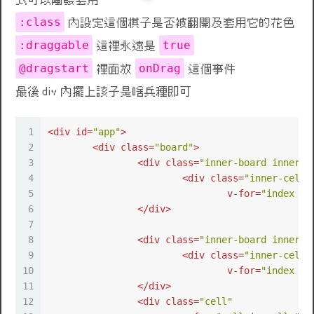
式可以觸發套用
:class
內設定這個棋子是否被翻開及套用它的花色
:draggable
true
這裡永遠是
@dragstart
onDrag
裡面放
這個事件
最後 div 內擺上該子是啥兵種即可
1
<
div
id
=
"app"
>
2
<
div
class
=
"board"
>
3
<
div
class
=
"inner-board inner-b
4
<
div
class
=
"inner-cell"
5
v-for
=
"index in
6
</
div
>
7
8
<
div
class
=
"inner-board inner-b
9
<
div
class
=
"inner-cell"
10
v-for
=
"index in
11
</
div
>
12
<
div
class
=
"cell"