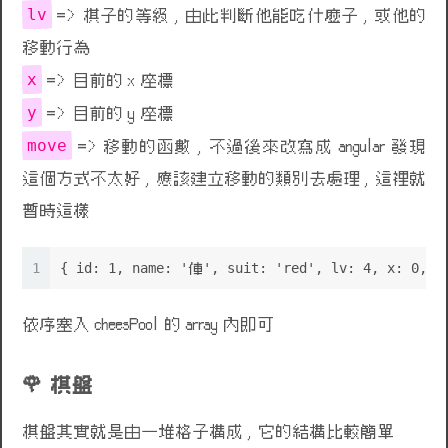
lv
=> 棋子的等級 , 由此判斷他能吃什麼子 , 或他的
移動行為
x
=> 目前的 x 座標
y
=> 目前的 y 座標
move
=> 移動的函數 , 不過後來改寫成 angular 發現
這個方式不太好 , 應該建立移動的類別去處理 , 這裡就
暫時這樣
💩
💩
1
{ id: 1, name: '俥', suit: 'red', lv: 4, x: 0, y
依序塞入 cheesPool 的 array 內即可
棋盤
棋盤其實就是由一堆格子構成 , 它的結構比較簡單