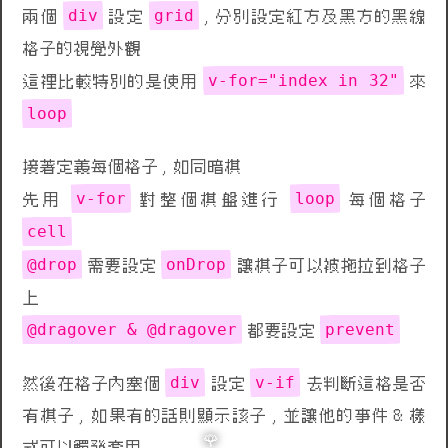
div
grid
兩個
設定
, 分別設定紅方及黑方的黑線
格子的視覺外觀
v-for="index in 32"
這裡比較特別的是使用
來
loop
接著定義每個格子 , 如同暗棋
v-for
loop
先用
對整個棋盤進行
每個格子
cell
@drop
onDrop
需要設定
讓棋子可以被拖拉到格子
上
@dragover & @dragover
prevent
都要設定
div
v-if
然後在格子內塞個
設定
去判斷這格是否
有棋子 , 如果有的話則顯示該子 , 並讓他的事件 & 樣