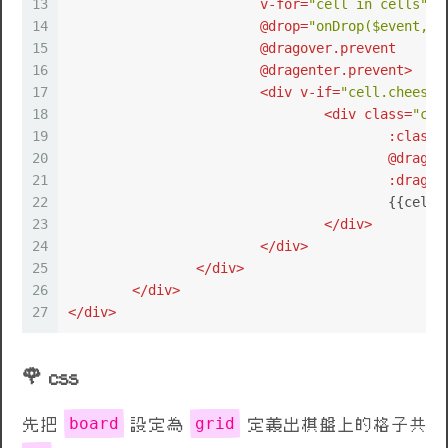
13
v-for
=
"cell in cells"
14
			@
drop
=
"onDrop($event, c
15
			@
dragover.prevent
16
			@
dragenter.prevent
>
17
<
div
v-if
=
"cell.chees"
>
18
<
div
class
=
"che
19
:class
=
20
					@
dragst
21
:dragga
22
					{{ce
23
</
div
>
24
</
div
>
25
</
div
>
26
</
div
>
27
</
div
>
css
board
grid
先把
設定為
定義出棋盤上的格子共