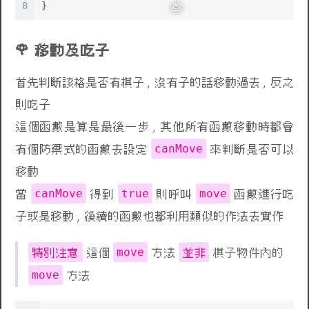
8
}
移動及吃子
首先判斷該格是否有棋子 , 沒有子的話移動過去 , 反之
則吃子
這個函數是算是最後一步 , 其他所有函數移動時都會
canMove
有個防禦式的函數去設定
來判斷是否可以
移動
canMove
true
move
當
得到
則呼叫
函數進行吃
子或是移動 , 後續的函數也都利用類似的作法去實作
特別注意
move
並非
這個
方法
棋子物件內的
move
方法