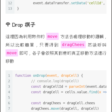
12
	event.
dataTransfer
.
setData
(
'cellId'
, ce
13
}
Drop 棋子
move
這裡因為利用物件的
方法去處理移動的邏輯 ,
dragChees
所以比較簡單 , 只要得到
然後呼叫
move
即可 , 各子會依照其對應的真正移動方法進行
移動
1
function
onDrop
(
event, dropCell
) {
2
// console.log(dropCell)
3
const
 dragCellId = 
parseInt
(event.
dataTr
4
const
 dragCell = cells.
value
.
find
(
x
 =>
 x
5
6
const
 dragChees = dragCell.
chees
7
	dragChees.
move
(dragCell, dropCell)