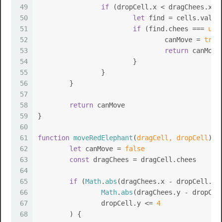
49
if
 (dropCell.
x
 < dragChees.
x
 &
50
let
 find = cells.
value
51
if
 (find.
chees
 === 
und
52
				canMove = 
true
53
return
 canMove
54
			}
55
		}
56
	}
57
58
return
 canMove
59
}
60
61
function
moveRedElephant
(
dragCell, dropCell
) {
62
let
 canMove = 
false
63
const
 dragChees = dragCell.
chees
64
65
if
 (
Math
.
abs
(dragChees.
x
 - dropCell.
x
)
66
Math
.
abs
(dragChees.
y
 - dropCel
67
		dropCell.
y
 <= 
4
68
	) {