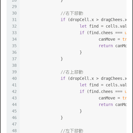
28
		}
29
30
//右下移動
31
if
 (dropCell.
x
 > dragChees.
x
 &
32
let
 find = cells.
value
33
if
 (find.
chees
 === 
und
34
				canMove = 
true
35
return
 canMove
36
			}
37
		}
38
39
//右上移動
40
if
 (dropCell.
x
 > dragChees.
x
 &
41
let
 find = cells.
value
42
if
 (find.
chees
 === 
und
43
				canMove = 
true
44
return
 canMove
45
			}
46
		}
47
48
//左下移動