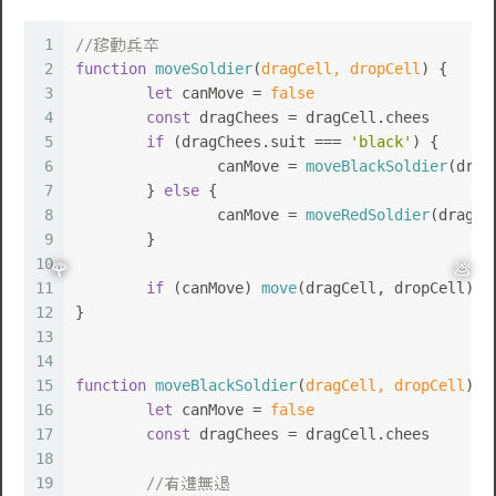
1
//移動兵卒
2
function
moveSoldier
(
dragCell, dropCell
) {
3
let
 canMove = 
false
4
const
 dragChees = dragCell.
chees
5
if
 (dragChees.
suit
 === 
'black'
) {
6
		canMove = 
moveBlackSoldier
(drag
7
	} 
else
 {
8
		canMove = 
moveRedSoldier
(dragCe
9
	}
10
11
if
 (canMove) 
move
(dragCell, dropCell)
12
}
13
14
15
function
moveBlackSoldier
(
dragCell, dropCell
) {
16
let
 canMove = 
false
17
const
 dragChees = dragCell.
chees
18
19
//有進無退