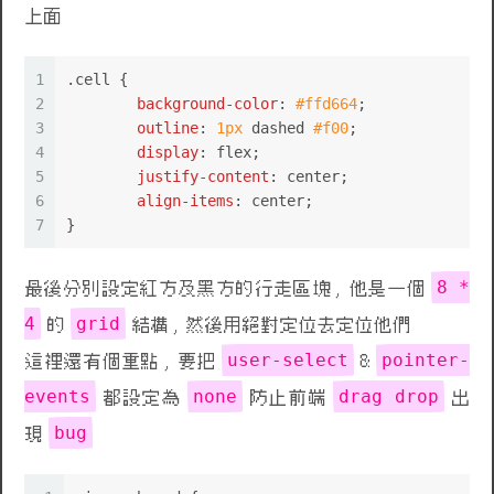
上面
1
.cell
 {
2
background-color
: 
#ffd664
;
3
outline
: 
1px
 dashed 
#f00
;
4
display
: flex;
5
justify-content
: center;
6
align-items
: center;
7
}
8 *
最後分別設定紅方及黑方的行走區塊 , 他是一個
4
grid
的
結構 , 然後用絕對定位去定位他們
user-select
pointer-
這裡還有個重點 , 要把
&
events
none
drag drop
都設定為
防止前端
出
bug
現