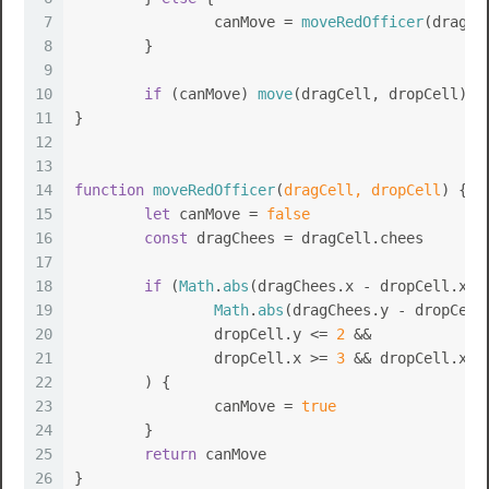
7
		canMove = 
moveRedOfficer
(dragCe
8
	}
9
10
if
 (canMove) 
move
(dragCell, dropCell)
11
}
12
13
14
function
moveRedOfficer
(
dragCell, dropCell
) {
15
let
 canMove = 
false
16
const
 dragChees = dragCell.
chees
17
18
if
 (
Math
.
abs
(dragChees.
x
 - dropCell.
x
) 
19
Math
.
abs
(dragChees.
y
 - dropCell
20
		dropCell.
y
 <= 
2
 &&
21
		dropCell.
x
 >= 
3
 && dropCell.
x
 <
22
	) {
23
		canMove = 
true
24
	}
25
return
 canMove
26
}