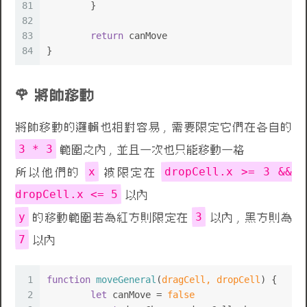
81
	}
82
83
return
 canMove
84
}
將帥移動
將帥移動的邏輯也相對容易 , 需要限定它們在各自的
3 * 3
範圍之內 , 並且一次也只能移動一格
x
dropCell.x >= 3 &&
所以他們的
被限定在
dropCell.x <= 5
以內
y
3
的移動範圍若為紅方則限定在
以內 , 黑方則為
7
以內
1
function
moveGeneral
(
dragCell, dropCell
) {
2
let
 canMove = 
false