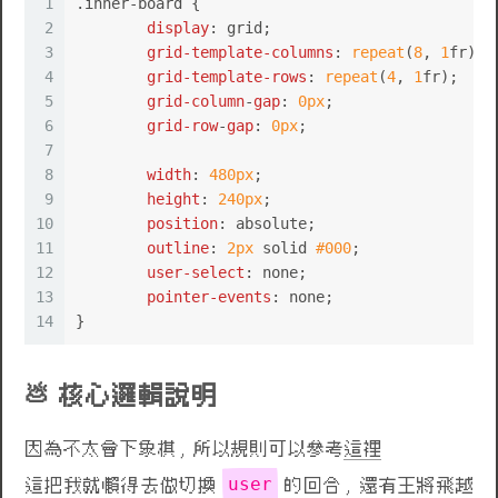
1
.inner-board
 {
2
display
: grid;
3
grid-template-columns
: 
repeat
(
8
, 
1
fr);
4
grid-template-rows
: 
repeat
(
4
, 
1
fr);
5
grid-column
-
gap
: 
0px
;
6
grid-row
-
gap
: 
0px
;
7
8
width
: 
480px
;
9
height
: 
240px
;
10
position
: absolute;
11
outline
: 
2px
 solid 
#000
;
12
user-select
: none;
🌹
13
pointer-events
: none;
14
}
核心邏輯說明
因為不太會下象棋 , 所以規則可以參考
這裡
user
這把我就懶得去做切換
的回合 , 還有王將飛越