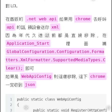
對 LOL
🌹
.net web api
chrome
在舊版的
如果用
去呼叫
api
xml
的話, 預設會送你
因為年代久遠以前都是直接移除, 在
Application_Start
裡面補
💩
GlobalConfiguration.Configuration.Forma
tters.XmlFormatter.SupportedMediaTypes.C
lear();
即可
WebApiConfig
chrome
如果是
則這樣移除, 這下
json
一定收到
1
public static class WebApiConfig
2
{
3
	public static void Register(HttpConfigu