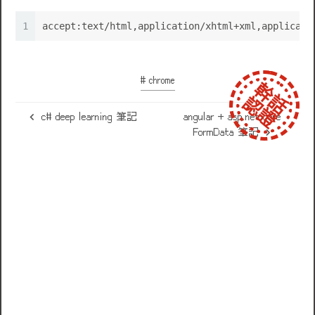
1
accept:text/html,application/xhtml+xml,applicati
# chrome
c# deep learning 筆記
angular + asp.net core
FormData 筆記