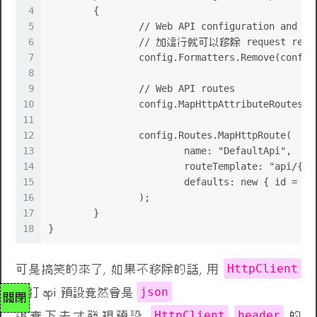
4
	{
5
		// Web API configuration and se
🌹
💩
6
		// 加這行就可以移除 request respo
7
		config.Formatters.Remove(confi
8
9
		// Web API routes
10
		config.MapHttpAttributeRoutes()
11
12
		config.Routes.MapHttpRoute(
13
			name: "DefaultApi",
14
			routeTemplate: "api/{c
15
			defaults: new { id = R
16
		);
17
	}
18
}
HttpClient
可是搞笑的來了, 如果不移除的話, 用
json
去打 api 預設竟然會是
關閉
HttpClient
header
追查下去才發現預設
的