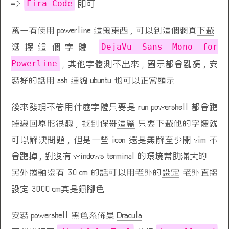
Fira Code
=>
即可
萬一有使用 powerline 這鬼東西 , 可以到這個網頁
下載
DejaVu Sans Mono for
選擇這個字體
Powerline
, 其他字體測不出來 , 圖示都會亂碼 , 安
裝好的話用 ssh 連線 ubuntu 也可以正常顯示
後來發現不管用什麼字體只要是 run powershell 都會跑
掉變回原形很醜 , 找到保哥
這篇
只要下載他的字體就
可以解決問題 , 但是一些 icon 還是無解至少開 vim 不
會跑掉 , 對沒有 windows terminal 的環境幫助滿大的
另外捲軸沒有 30 cm 的話可以用老外的
設定
老外直接
設定 3000 cm真是狠腳色
安裝 powershell 黑色系佈景
Dracula