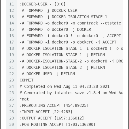
11
:DOCKER-USER - [0:0]
12
-A FORWARD -j DOCKER-USER
13
-A FORWARD -j DOCKER-ISOLATION-STAGE-1
14
-A FORWARD -o docker0 -m conntrack --ctstate RE
15
-A FORWARD -o docker0 -j DOCKER
16
-A FORWARD -i docker0 ! -o docker0 -j ACCEPT
17
-A FORWARD -i docker0 -o docker0 -j ACCEPT
18
-A DOCKER-ISOLATION-STAGE-1 -i docker0 ! -o doc
19
-A DOCKER-ISOLATION-STAGE-1 -j RETURN
20
-A DOCKER-ISOLATION-STAGE-2 -o docker0 -j DROP
21
-A DOCKER-ISOLATION-STAGE-2 -j RETURN
22
-A DOCKER-USER -j RETURN
23
COMMIT
24
# Completed on Wed Aug 11 04:23:28 2021
25
# Generated by iptables-save v1.8.4 on Wed Aug 
26
*nat
27
:PREROUTING ACCEPT [454:89225]
28
:INPUT ACCEPT [22:4283]
29
:OUTPUT ACCEPT [1697:136012]
30
:POSTROUTING ACCEPT [1703:136290]