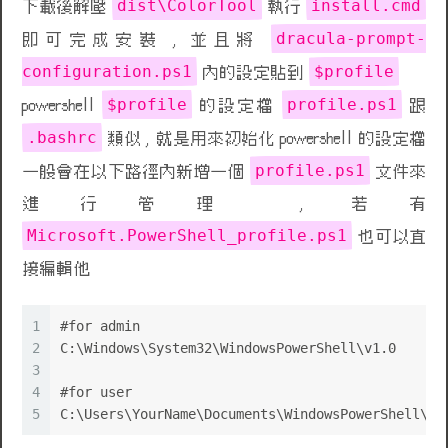
dist\ColorTool
install.cmd
下載後解壓
執行
dracula-prompt-
即可完成安裝 , 並且將
configuration.ps1
$profile
內的設定貼到
$profile
profile.ps1
powershell
的設定檔
跟
.bashrc
類似 , 就是用來初始化 powershell 的設定檔
profile.ps1
一般會在以下路徑內新增一個
文件來
進行管理 , 若有
Microsoft.PowerShell_profile.ps1
也可以直
接編輯他
1
#for admin
💩
💩
2
C:\Windows\System32\WindowsPowerShell\v1.0
3
4
#for user
5
C:\Users\YourName\Documents\WindowsPowerShell\