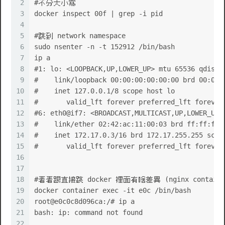
2
#不分大小寫
3
docker inspect 00f | grep -i pid
4
5
#跳到 network namespace
6
sudo nsenter -n -t 152912 /bin/bash
7
ip a
8
#1: lo: <LOOPBACK,UP,LOWER_UP> mtu 65536 qdisc 
9
#    link/loopback 00:00:00:00:00:00 brd 00:00:
10
#    inet 127.0.0.1/8 scope host lo
11
#       valid_lft forever preferred_lft forever
12
#6: eth0@if7: <BROADCAST,MULTICAST,UP,LOWER_UP>
13
#    link/ether 02:42:ac:11:00:03 brd ff:ff:ff:
14
#    inet 172.17.0.3/16 brd 172.17.255.255 scop
15
#       valid_lft forever preferred_lft forever
16
17
18
#看看跟直接跳 docker 裡面有啥差異 (nginx containe
19
docker container exec -it e0c /bin/bash
20
root@e0c0c8d096ca:/# ip a
21
bash: ip: command not found
22