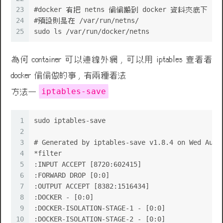
23
#docker 有把 netns 偷偷搬到 docker 資料夾底下 
24
#預設則是在 /var/run/netns/
25
sudo ls /var/run/docker/netns
為何 container 可以連線外網 , 可以用 iptables 查看看
docker 偷偷做的事 , 有兩種看法
iptables-save
方法一
1
sudo iptables-save
2
3
# Generated by iptables-save v1.8.4 on Wed Aug 
4
*filter
5
:INPUT ACCEPT [8720:602415]
6
:FORWARD DROP [0:0]
7
:OUTPUT ACCEPT [8382:1516434]
8
:DOCKER - [0:0]
9
:DOCKER-ISOLATION-STAGE-1 - [0:0]
10
:DOCKER-ISOLATION-STAGE-2 - [0:0]