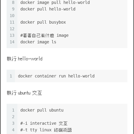
8
docker image pull hello-world
9
docker pull hello-world
10
11
docker pull busybox
12
13
#看看自己有什麼 image
14
docker image ls
執行 hello-world
1
docker container run hello-world
執行 ubuntu 交互
🌹
1
docker pull ubuntu
2
3
#-i interactive 交互
4
#-t tty linux 終端術語