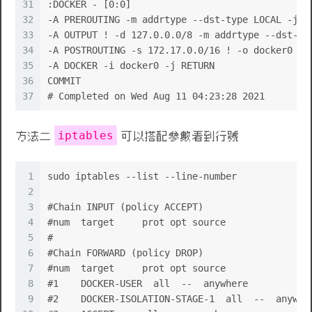
31
:DOCKER - [0:0]
32
-A PREROUTING -m addrtype --dst-type LOCAL -j D
33
-A OUTPUT ! -d 127.0.0.0/8 -m addrtype --dst-ty
34
-A POSTROUTING -s 172.17.0.0/16 ! -o docker0 -j
35
-A DOCKER -i docker0 -j RETURN
36
COMMIT
37
# Completed on Wed Aug 11 04:23:28 2021
iptables
方法二
可以搭配參數看到行號
1
sudo iptables --list --line-number
2
3
#Chain INPUT (policy ACCEPT)
4
#num  target     prot opt source               
5
#
6
#Chain FORWARD (policy DROP)
7
#num  target     prot opt source               
8
#1    DOCKER-USER  all  --  anywhere           
9
#2    DOCKER-ISOLATION-STAGE-1  all  --  anywhe