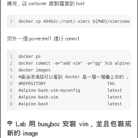
補充 , 從 container 複製檔案到 host
1
docker cp 404b2c:/root/.vimrc ${PWD}/vimrcnew
另外一個 powershell 進行 commit
1
docker ps
2
docker commit -m="add vim" -a="gg" 5cb alpine-ba
3
docker images
4
#最後很清楚可以看到 docker 是一層一層疊上來的 , 
5
#REPOSITORY                         TAG        I
6
#alpine-bash-vim-myconfig           latest     c
7
#alpine-bash-vim                    latest     d
8
#alpine-bash                        latest     0
💩
Lab 用 busybox 安裝 vim , 並且包裝成
新的 image