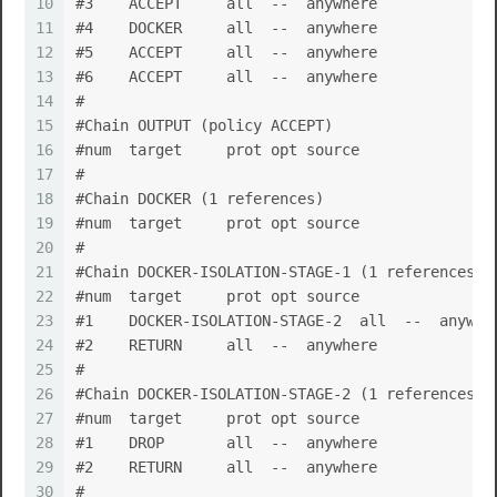
10
#3    ACCEPT     all  --  anywhere             
11
#4    DOCKER     all  --  anywhere             
12
#5    ACCEPT     all  --  anywhere             
13
#6    ACCEPT     all  --  anywhere             
14
#
15
#Chain OUTPUT (policy ACCEPT)
16
#num  target     prot opt source               
17
#
18
#Chain DOCKER (1 references)
19
#num  target     prot opt source               
20
#
21
#Chain DOCKER-ISOLATION-STAGE-1 (1 references)
22
#num  target     prot opt source               
23
#1    DOCKER-ISOLATION-STAGE-2  all  --  anywhe
24
#2    RETURN     all  --  anywhere             
25
#
26
#Chain DOCKER-ISOLATION-STAGE-2 (1 references)
27
#num  target     prot opt source               
28
#1    DROP       all  --  anywhere             
29
#2    RETURN     all  --  anywhere             
30
#