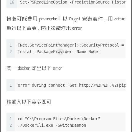
16
Set-PSReadLineOption -PredictionSource History
接著可能會用 powershell 以 Nuget 安裝套件 , 用 admin
執行以下命令 , 防止後續炸出 error
1
[Net.ServicePointManager]::SecurityProtocol = [N
2
Install-PackageProvider -Name NuGet
萬一 docker 炸出以下 error
1
error during connect: Get http://%2F%2F.%2Fpipe%
請輸入以下命令即可
1
cd "C:\Program Files\Docker\Docker"
2
./DockerCli.exe -SwitchDaemon