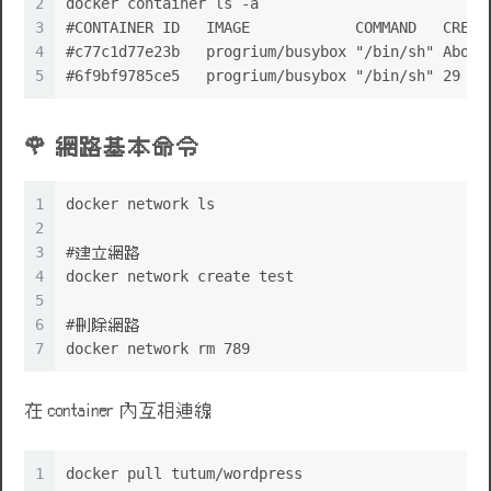
2
docker container ls -a
3
#CONTAINER ID   IMAGE            COMMAND   CREAT
4
#c77c1d77e23b   progrium/busybox "/bin/sh" About
5
#6f9bf9785ce5   progrium/busybox "/bin/sh" 29 mi
網路基本命令
1
docker network ls
2
3
#建立網路
4
docker network create test
5
6
#刪除網路
7
docker network rm 789
在 container 內互相連線
1
docker pull tutum/wordpress