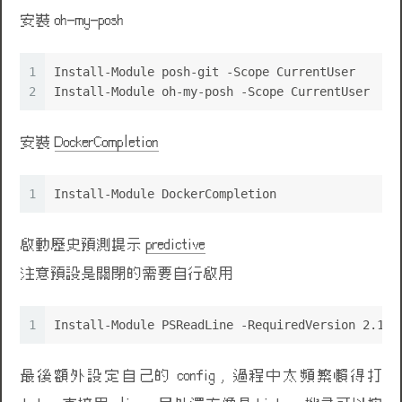
安裝 oh-my-posh
1
Install-Module posh-git -Scope CurrentUser
2
Install-Module oh-my-posh -Scope CurrentUser
安裝
DockerCompletion
1
Install-Module DockerCompletion
啟動歷史預測提示
predictive
注意預設是關閉的需要自行啟用
1
Install-Module PSReadLine -RequiredVersion 2.1.0
最後額外設定自己的 config , 過程中太頻繁懶得打