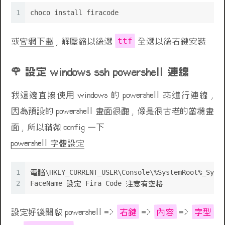
1
choco install firacode
ttf
或
官網下載
, 解壓縮以後選
全選以後右鍵安裝
設定 windows ssh powershell 連線
我這邊直接使用 windows 的 powershell 來進行連線 ,
因為預設的 powershell 畫面很醜 , 像是很古老的當機畫
面 , 所以稍微 config 一下
powershell 字體設定
1
電腦\HKEY_CURRENT_USER\Console\%SystemRoot%_SysWO
2
FaceName 設定 Fira Code 注意有空格
右鍵
內容
字型
設定好後開啟 powershell =>
=>
=>