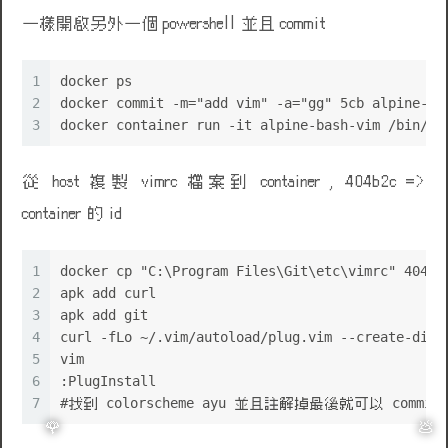
一樣開啟另外一個 powershell 並且 commit
🌹
1
docker ps
2
docker commit -m="add vim" -a="gg" 5cb alpine-ba
3
docker container run -it alpine-bash-vim /bin/ba
從 host 複製 vimrc 檔案到 container , 404b2c =>
container 的 id
1
docker cp "C:\Program Files\Git\etc\vimrc" 404b2
2
apk add curl
3
apk add git
4
curl -fLo ~/.vim/autoload/plug.vim --create-dirs
5
vim
6
:PlugInstall
7
#找到 colorscheme ayu 並且註解掉最後就可以 commit