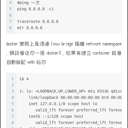
4
#ping 一次
5
ping 8.8.8.8 -c1
6
7
traceroute 8.8.8.8
8
mtr 8.8.8.8
docker 實際上是透過 linux bridge 隔離 network namespace
, 預設會送你一張 docker0 , 如果有建立 container 就會
自動發配 veth 給你
1
ip a
2
3
1: lo: <LOOPBACK,UP,LOWER_UP> mtu 65536 qdisc n
4
    link/loopback 00:00:00:00:00:00 brd 00:00:0
5
    inet 127.0.0.1/8 scope host lo
6
       valid_lft forever preferred_lft forever
7
    inet6 ::1/128 scope host
8
       valid_lft forever preferred_lft forever