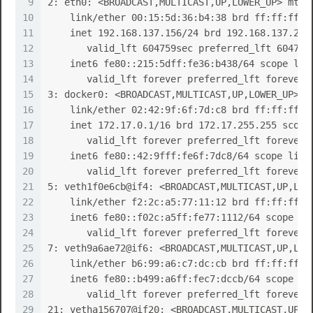
9
2: eth0: <BROADCAST,MULTICAST,UP,LOWER_UP> mtu 
10
    link/ether 00:15:5d:36:b4:38 brd ff:ff:ff:f
11
    inet 192.168.137.156/24 brd 192.168.137.255
12
       valid_lft 604759sec preferred_lft 604759
13
    inet6 fe80::215:5dff:fe36:b438/64 scope lin
14
       valid_lft forever preferred_lft forever
15
3: docker0: <BROADCAST,MULTICAST,UP,LOWER_UP> m
16
    link/ether 02:42:9f:6f:7d:c8 brd ff:ff:ff:f
17
    inet 172.17.0.1/16 brd 172.17.255.255 scope
18
       valid_lft forever preferred_lft forever
19
    inet6 fe80::42:9fff:fe6f:7dc8/64 scope link
20
       valid_lft forever preferred_lft forever
21
5: veth1f0e6cb@if4: <BROADCAST,MULTICAST,UP,LOW
22
    link/ether f2:2c:a5:77:11:12 brd ff:ff:ff:f
23
    inet6 fe80::f02c:a5ff:fe77:1112/64 scope li
24
       valid_lft forever preferred_lft forever
25
7: veth9a6ae72@if6: <BROADCAST,MULTICAST,UP,LOW
26
    link/ether b6:99:a6:c7:dc:cb brd ff:ff:ff:f
27
    inet6 fe80::b499:a6ff:fec7:dccb/64 scope li
28
       valid_lft forever preferred_lft forever
29
21: vetha156707@if20: <BROADCAST,MULTICAST,UP,L