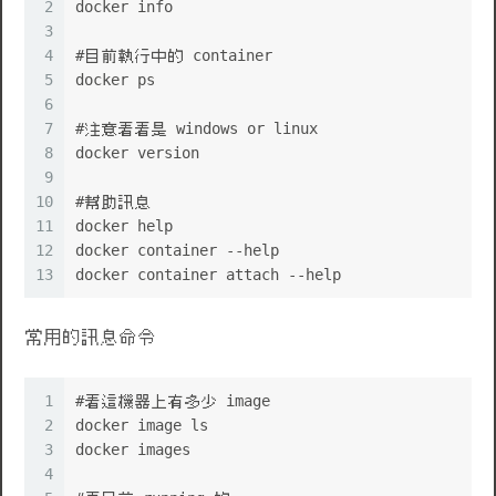
2
docker info
3
4
#目前執行中的 container
5
docker ps
6
7
#注意看看是 windows or linux
8
docker version
9
10
#幫助訊息
11
docker help
12
docker container --help
13
docker container attach --help
常用的訊息命令
1
#看這機器上有多少 image
2
docker image ls
3
docker images
4