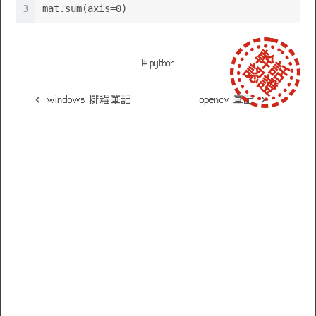
3
mat.sum(axis=0)
# python
windows 排程筆記
opencv 筆記