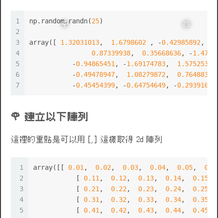
1
np.random.randn(
25
)
2
3
array([ 
1.32031013
,  
1.6798602
 , -
0.42985892
, -
1
4
0.87339938
,  
0.35668636
, -
1.4749
5
	   -
0.94865451
, -
1.69174783
,  
1.57525349
6
	   -
0.49478947
,  
1.08279872
,  
0.76488333
7
	   -
0.45454399
, -
0.64754649
, -
0.29391671
建立以下陣列
這裡的重點是可以用 [,] 這樣取得 2d 陣列
🌹
💩
1
array([[ 
0.01
,  
0.02
,  
0.03
,  
0.04
,  
0.05
,  
0.0
2
	   [ 
0.11
,  
0.12
,  
0.13
,  
0.14
,  
0.15
, 
3
	   [ 
0.21
,  
0.22
,  
0.23
,  
0.24
,  
0.25
, 
4
	   [ 
0.31
,  
0.32
,  
0.33
,  
0.34
,  
0.35
, 
5
	   [ 
0.41
,  
0.42
,  
0.43
,  
0.44
,  
0.45
, 