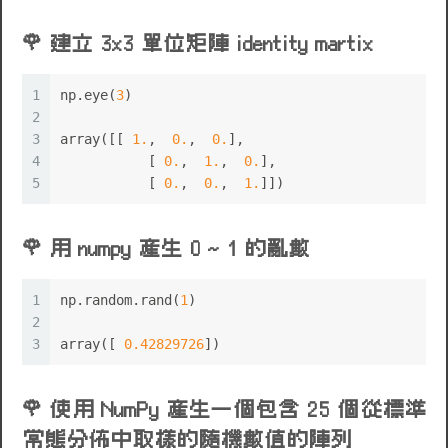
建立 3x3 單位矩陣 identity martix
1
np.eye(
3
)
2
3
array([[ 
1.
,  
0.
,  
0.
],
💩
4
	   [ 
0.
,  
1.
,  
0.
],
5
	   [ 
0.
,  
0.
,  
1.
]])
用 numpy 產生 0 ~ 1 的亂數
1
np.random.rand(
1
)
2
3
array([ 
0.42829726
])
使用 NumPy 產生一個包含 25 個從標準
常態分佈中取樣的隨機數值的陣列