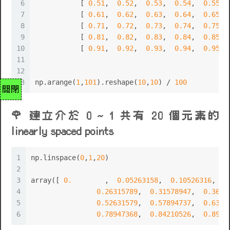
6
	   [ 
0.51
,  
0.52
,  
0.53
,  
0.54
,  
0.55
, 
7
	   [ 
0.61
,  
0.62
,  
0.63
,  
0.64
,  
0.65
, 
8
	   [ 
0.71
,  
0.72
,  
0.73
,  
0.74
,  
0.75
, 
9
	   [ 
0.81
,  
0.82
,  
0.83
,  
0.84
,  
0.85
, 
10
	   [ 
0.91
,  
0.92
,  
0.93
,  
0.94
,  
0.95
, 
11
12
13
np.arange(
1
,
101
).reshape(
10
,
10
) / 
100
關閉
建立介於 0 ~ 1 共有 20 個元素的
linearly spaced points
1
np.linspace(
0
,
1
,
20
)
2
3
array([ 
0.
        ,  
0.05263158
,  
0.10526316
,  
0
4
0.26315789
,  
0.31578947
,  
0.3684
5
0.52631579
,  
0.57894737
,  
0.6315
6
0.78947368
,  
0.84210526
,  
0.8947